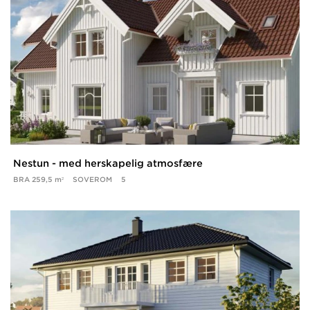
Nestun - med herskapelig atmosfære
BRA
259,5 m²
SOVEROM
5