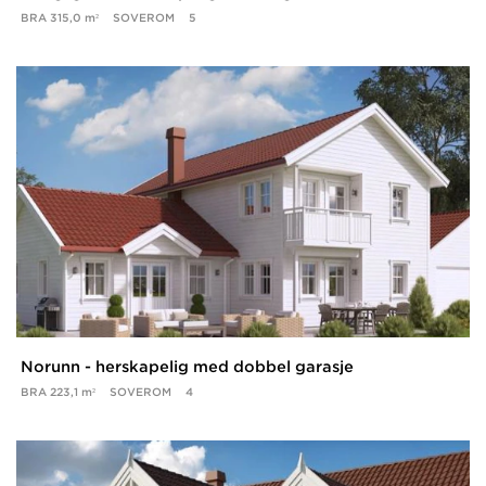
BRA
315,0 m²
SOVEROM
5
Norunn - herskapelig med dobbel garasje
BRA
223,1 m²
SOVEROM
4