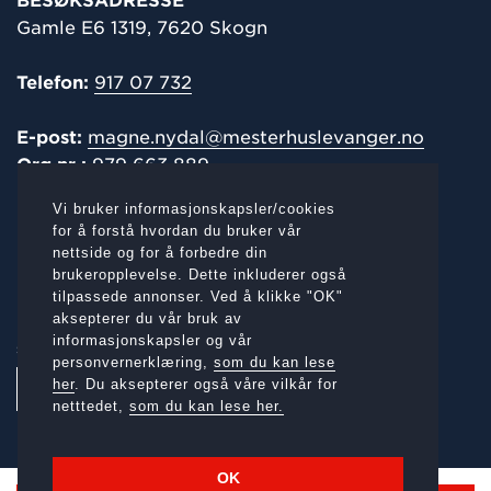
BESØKSADRESSE
Gamle E6 1319, 7620 Skogn
Telefon:
917 07 732
E-post:
magne.nydal@mesterhuslevanger.no
Org.nr.:
979 663 889
Vi bruker informasjonskapsler/cookies
POST-/
FAKTURAADRESSE
for å forstå hvordan du bruker vår
nettside og for å forbedre din
Gamle E6 1319, 7620 Skogn
brukeropplevelse. Dette inkluderer også
tilpassede annonser. Ved å klikke "OK"
aksepterer du vår bruk av
informasjonskapsler og vår
SOSIALE MEDIER:
personvernerklæring,
som du kan lese
her
. Du aksepterer også våre vilkår for
netttedet,
som du kan lese her.
OK