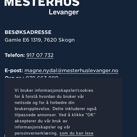
BESØKSADRESSE
Gamle E6 1319, 7620 Skogn
Telefon:
917 07 732
E-post:
magne.nydal@mesterhuslevanger.no
Org.nr.:
979 663 889
Vi bruker informasjonskapsler/cookies
POST-/
FAKTURAADRESSE
for å forstå hvordan du bruker vår
nettside og for å forbedre din
Gamle E6 1319, 7620 Skogn
brukeropplevelse. Dette inkluderer også
tilpassede annonser. Ved å klikke "OK"
aksepterer du vår bruk av
informasjonskapsler og vår
SOSIALE MEDIER:
personvernerklæring,
som du kan lese