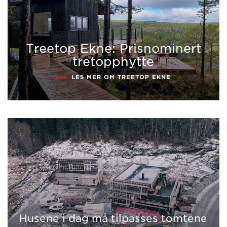
Treetop Ekne: Prisnominert
tretopphytte
LES MER OM TREETOP EKNE
Husene i dag må tilpasses tomtene