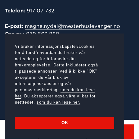
Telefon:
917 07 732
E-post:
magne.nydal@mesterhuslevanger.no
Org.nr.:
979 663 889
Vi bruker informasjonskapsler/cookies
POST-/
FAKTURAADRESSE
for å forstå hvordan du bruker vår
nettside og for å forbedre din
Gamle E6 1319, 7620 Skogn
brukeropplevelse. Dette inkluderer også
tilpassede annonser. Ved å klikke "OK"
aksepterer du vår bruk av
informasjonskapsler og vår
SOSIALE MEDIER:
personvernerklæring,
som du kan lese
her
. Du aksepterer også våre vilkår for
netttedet,
som du kan lese her.
OK
Kontakt
Ring oss