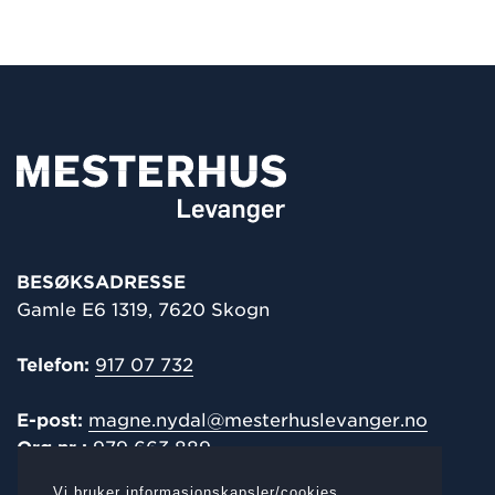
BESØKSADRESSE
Gamle E6 1319, 7620 Skogn
Telefon:
917 07 732
E-post:
magne.nydal@mesterhuslevanger.no
Org.nr.:
979 663 889
Vi bruker informasjonskapsler/cookies