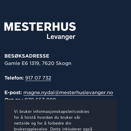
BESØKSADRESSE
Gamle E6 1319, 7620 Skogn
Telefon:
917 07 732
E-post:
magne.nydal@mesterhuslevanger.no
Org.nr.:
979 663 889
Vi bruker informasjonskapsler/cookies
POST-/
FAKTURAADRESSE
for å forstå hvordan du bruker vår
nettside og for å forbedre din
Gamle E6 1319, 7620 Skogn
brukeropplevelse. Dette inkluderer også