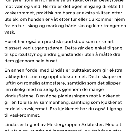
mot vær og vind. Herfra er det egen inngang direkte til
vaskerommet, praktisk om barna er ekstra skitten etter
utelek, om hunden er våt etter tur eller du kommer hjem
fra en tur i skog og mark og både sko og klær trenger en
vask.
Huset har også en praktisk sportsbod som er smart
plassert ved utgangsdøren. Dette gir deg enkel tilgang
til sportsutstyr og andre gjenstander uten å måtte dra
dem gjennom hele huset.
En annen fordel med Lindås er pulttaket som gir ekstra
takhøyde i stuen og oppholdsrommet. Dette skaper en
luftig og romslig atmosfære, samtidig som det slipper
inn rikelig med naturlig lys gjennom de mange
vindusflatene. Den åpne planløsningen mot kjøkkenet
gir en følelse av sammenheng, samtidig som kjøkkenet
er delvis avskjermet. Fra kjøkkenet har du også tilgang
til vaskerommet.
Lindås er tegnet av Mestergruppen Arkitekter. Med alt
på ett plan, overbygd inngangsparti, pulttak for ekstra