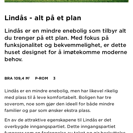
Lindås - alt på et plan
Lindås er en mindre enebolig som tilbyr alt
du trenger på ett plan. Med fokus på
funksjonalitet og bekvemmelighet, er dette
huset designet for å imøtekomme moderne
behov.
BRA
109,4 M²
P-ROM
3
Lindås er en mindre enebolig, men har likevel rikelig
med plass til å leve komfortabelt. Boligen har tre
soverom, noe som gjør den ideell for både mindre
familier og par som ønsker ekstra plass.
En av de attraktive egenskapene til Lindås er det
overbygde inngangspartiet. Dette inngangspartiet
fungerer som en forlengelse av taket og gir beskyttelse