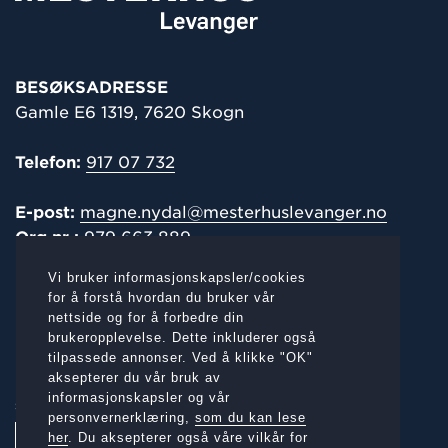
BESØKSADRESSE
Gamle E6 1319, 7620 Skogn
Telefon:
917 07 732
E-post:
magne.nydal@mesterhuslevanger.no
Org.nr.:
979 663 889
Vi bruker informasjonskapsler/cookies
POST-/
FAKTURAADRESSE
for å forstå hvordan du bruker vår
nettside og for å forbedre din
Gamle E6 1319, 7620 Skogn
brukeropplevelse. Dette inkluderer også
tilpassede annonser. Ved å klikke "OK"
aksepterer du vår bruk av
informasjonskapsler og vår
SOSIALE MEDIER:
personvernerklæring,
som du kan lese
her
. Du aksepterer også våre vilkår for