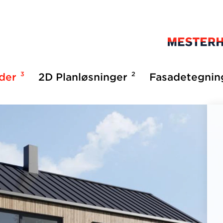
3
2
lder
2D Planløsninger
Fasadetegnin