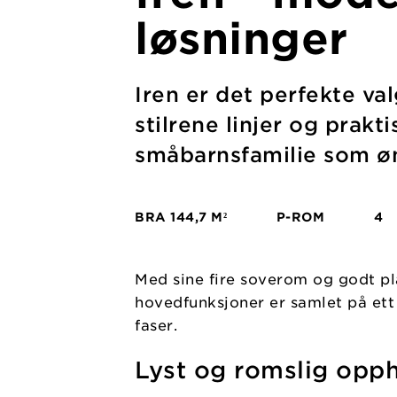
løsninger
Iren er det perfekte v
stilrene linjer og prakt
småbarnsfamilie som øn
BRA
144,7 M²
P-ROM
4
Med sine fire soverom og godt pla
hovedfunksjoner er samlet på ett 
faser.
Lyst og romslig opp