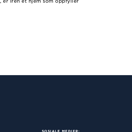
, er Iren et hjem som oppfyller
SOSIALE MEDIER: